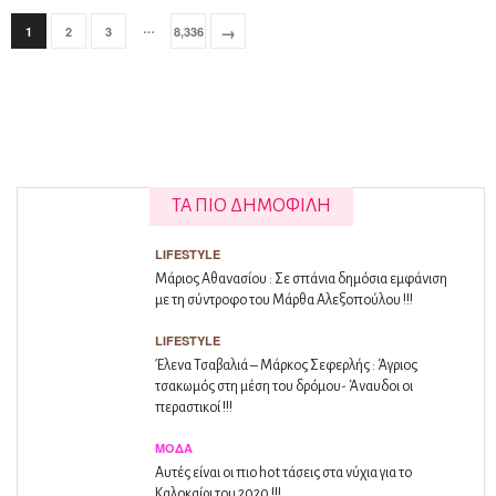
…
→
1
2
3
8,336
ΤΑ ΠΙΟ ΔΗΜΟΦΙΛΗ
LIFESTYLE
Μάριος Αθανασίου : Σε σπάνια δημόσια εμφάνιση
με τη σύντροφο του Μάρθα Αλεξοπούλου !!!
LIFESTYLE
Έλενα Τσαβαλιά – Μάρκος Σεφερλής : Άγριος
τσακωμός στη μέση του δρόμου- Άναυδοι οι
περαστικοί !!!
ΜΌΔΑ
Αυτές είναι οι πιο hot τάσεις στα νύχια για το
Καλοκαίρι του 2020 !!!