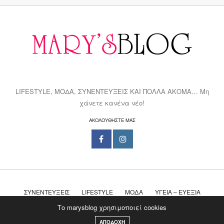
LIFESTYLE, ΜΟΔΑ, ΣΥΝΕΝΤΕΥΞΕΙΣ ΚΑΙ ΠΟΛΛΑ ΑΚΟΜΑ… Μη
χάνετε κανένα νέο!
ΑΚΟΛΟΥΘΗΣΤΕ ΜΑΣ
ΣΥΝΕΝΤΕΎΞΕΙΣ
LIFESTYLE
ΜΌΔΑ
ΥΓΕΊΑ – ΕΥΕΞΊΑ
Το marysblog χρησιμοποιεί cookies
ΤΟΠ 10
ΒΊΝΤΕΟ
ΣΑΝ ΣΉΜΕΡΑ
ΑΠΟΔΟΧΗ