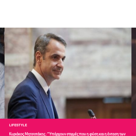
LIFESTYLE
αση των
Σύλβια Δεληκούρα : ” Κάποιες φορές καταφέρνω να είμαι ήρεμη και άλλ