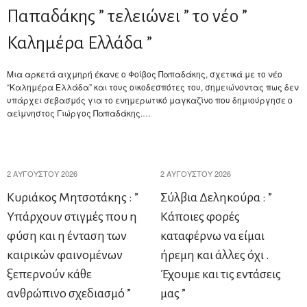
Παπαδάκης ” τελειώνει ” το νέο ”
Καλημέρα Ελλάδα ”
Μια αρκετά αιχμηρή έκανε ο Φοίβος Παπαδάκης, σχετικά με το νέο
“Καλημέρα Ελλάδα” και τους οικοδεσπότες του, σημειώνοντας πως δεν
υπάρχει σεβασμός για το ενημερωτικό μαγκαζίνο που δημιούργησε ο
αείμνηστος Γιώργος Παπαδάκης.…
2 ΑΥΓΟΎΣΤΟΥ 2026
2 ΑΥΓΟΎΣΤΟΥ 2026
Κυριάκος Μητσοτάκης : ”
Σύλβια Δεληκούρα : ”
Υπάρχουν στιγμές που η
Κάποιες φορές
φύση και η ένταση των
καταφέρνω να είμαι
καιρικών φαινομένων
ήρεμη και άλλες όχι .
ξεπερνούν κάθε
Έχουμε και τις εντάσεις
ανθρώπινο σχεδιασμό ”
μας ”