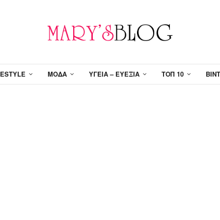
FESTYLE
ΜΌΔΑ
ΥΓΕΊΑ – ΕΥΕΞΊΑ
ΤΟΠ 10
ΒΊΝ