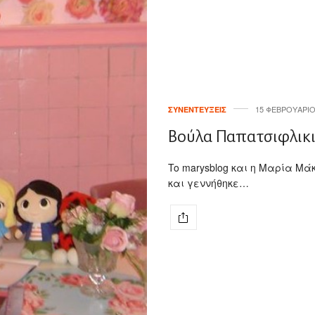
15 ΦΕΒΡΟΥΑΡΊΟ
ΣΥΝΕΝΤΕΎΞΕΙΣ
Βούλα Παπατσιφλικιώ
To marysblog και η Μαρία Μά
και γεννήθηκε…