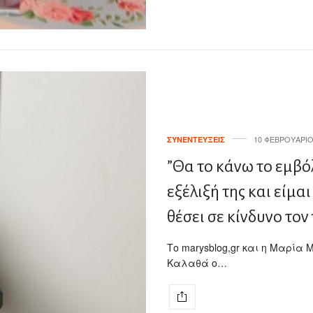
10 ΦΕΒΡΟΥΑΡΊΟ
ΣΥΝΕΝΤΕΎΞΕΙΣ
”Θα το κάνω το εμβόλ
εξέλιξή της και είμαι
θέσει σε κίνδυνο τον
Το marysblog,gr και η Μαρία 
Καλαθά ο…