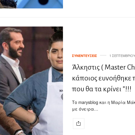
1 ΣΕΠΤΕΜΒΡΊΟΥ
ΣΥΝΕΝΤΕΎΞΕΙΣ
Άλκηστις ( Master Ch
κάποιος ευνοήθηκε 
που θα τα κρίνει ”!!!
Το marysblog και η Μαρία Μά
με όνειρα…