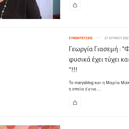
27 ΙΟΥΝΊΟΥ 202
ΣΥΝΕΝΤΕΎΞΕΙΣ
Γεωργία Γιασεμή : ”Φ
φυσικά έχει τύχει 
”!!!
To marysblog και η Μαρία Μ
η οποία έγινε…