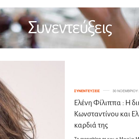
Συνεντεύξεις
30 ΝΟΕΜΒΡΊΟΥ 
ΣΥΝΕΝΤΕΎΞΕΙΣ
Ελένη Φίλιππα : H δ
Κωνσταντίνου και Ελέ
καρδιά της
To marysblog.gr και η Μαρία