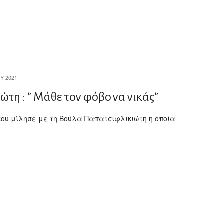
Υ 2021
τη : ” Mάθε τον φόβο να νικάς”
κου μίλησε με τη Βούλα Παπατσιφλικιώτη η οποία