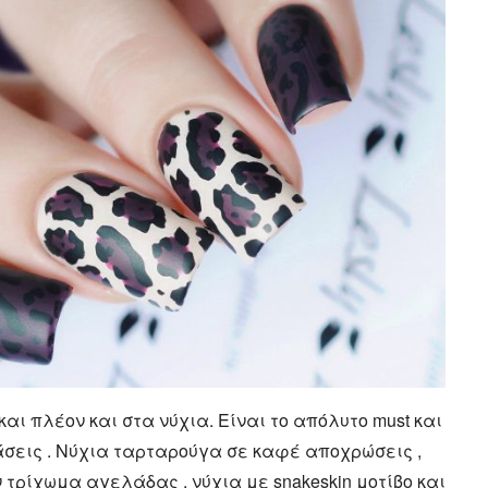
αι πλέον και στα νύχια. Είναι το απόλυτο must και
άσεις . Νύχια ταρταρούγα σε καφέ αποχρώσεις ,
τρίχωμα αγελάδας , νύχια με snakeskin μοτίβο και