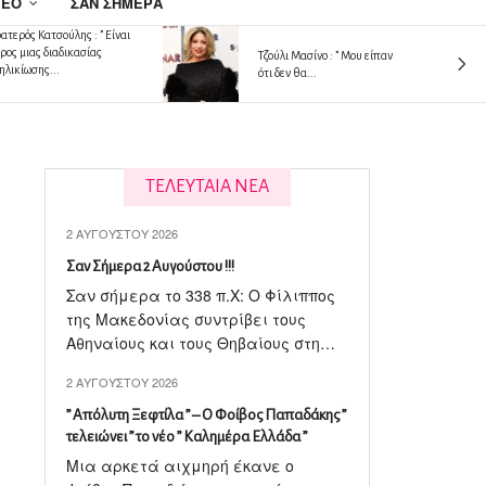
ΤΕΟ
ΣΑΝ ΣΉΜΕΡΑ
ατερός Κατσούλης : ” Είναι
ρος μιας διαδικασίας
Tζούλι Μασίνο : ” Μου είπαν
ηλικίωσης...
ότι δεν θα...
ΤΕΛΕΥΤΑΙΑ ΝΕΑ
2 ΑΥΓΟΎΣΤΟΥ 2026
Σαν Σήμερα 2 Αυγούστου !!!
Σαν σήμερα το 338 π.X: Ο Φίλιππος
της Μακεδονίας συντρίβει τους
Αθηναίους και τους Θηβαίους στη…
2 ΑΥΓΟΎΣΤΟΥ 2026
” Απόλυτη Ξεφτίλα ” – Ο Φοίβος Παπαδάκης ”
τελειώνει ” το νέο ” Καλημέρα Ελλάδα ”
Μια αρκετά αιχμηρή έκανε ο