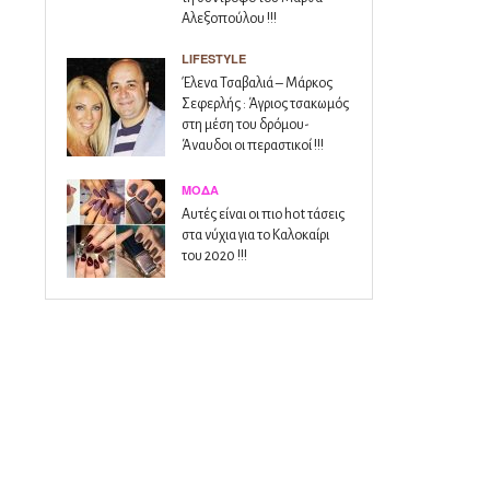
Αλεξοπούλου !!!
LIFESTYLE
Έλενα Τσαβαλιά – Μάρκος
Σεφερλής : Άγριος τσακωμός
στη μέση του δρόμου-
Άναυδοι οι περαστικοί !!!
ΜΌΔΑ
Αυτές είναι οι πιο hot τάσεις
στα νύχια για το Καλοκαίρι
του 2020 !!!