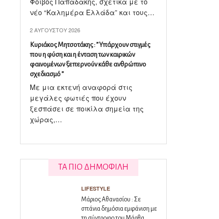
Φοίβος Παπαδάκης, σχετικά με το
νέο “Καλημέρα Ελλάδα” και τους…
2 ΑΥΓΟΎΣΤΟΥ 2026
Κυριάκος Μητσοτάκης : ” Υπάρχουν στιγμές
που η φύση και η ένταση των καιρικών
φαινομένων ξεπερνούν κάθε ανθρώπινο
σχεδιασμό ”
Με μια εκτενή αναφορά στις
μεγάλες φωτιές που έχουν
ξεσπάσει σε ποικίλα σημεία της
χώρας,…
ΤΑ ΠΙΟ ΔΗΜΟΦΙΛΗ
LIFESTYLE
Μάριος Αθανασίου : Σε
σπάνια δημόσια εμφάνιση με
τη σύντροφο του Μάρθα