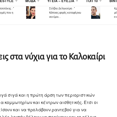
FESTYLE
ΜΌΔΑ
ΥΓΕΊΑ – ΕΥΕΞΊΑ
ΤΟΠ 10
ΒΊΝ
σοτάκης : ”
Σύλβια Δεληκούρα : ”
Κρ
ιγμές που η
Κάποιες φορές καταφέρνω
μέ
να είμαι...
εν
εις στα νύχια για το Καλοκαίρι
γά σιγά και η πρώτη άρση των περιοριστικών
 κομμωτηρίων και κέντρων αισθητικής. Έτσι οι
είσουν και να προλάβουν ραντεβού για να
λλές λοιπόν θέλουν να πετύχουν και το τέλειο