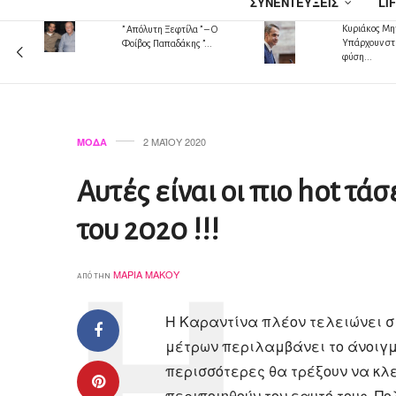
ΣΥΝΕΝΤΕΎΞΕΙΣ
LI
Κυριάκος Μητ
” Απόλυτη Ξεφτίλα ” – Ο
 !!!
Υπάρχουν στ
Φοίβος Παπαδάκης ”...
φύση...
2 ΜΑΪ́ΟΥ 2020
ΜΌΔΑ
Αυτές είναι οι πιο hot τάσ
του 2020 !!!
ΜΑΡΊΑ ΜΆΚΟΥ
από την
Η Καραντίνα πλέον τελειώνει σι
μέτρων περιλαμβάνει το άνοιγμα
περισσότερες θα τρέξουν να κλ
περιποιηθούν τον εαυτό τους. Πο