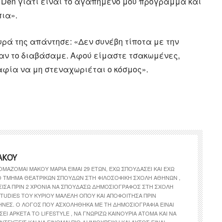
 Den γιατί είναι το αγαπημένο μου πρόγραμμα και
πια».
ρά της απάντησε: «Δεν συνέβη τίποτα με την
αν το διαβάσαμε. Αφού είμαστε τσακωμένες,
φία να μη στεναχωριέται ο κόσμος».
ΆΚΟΥ
ΟΜΆΖΟΜΑΙ ΜΆΚΟΥ ΜΑΡΊΑ ΕΊΜΑΙ 29 ΕΤΏΝ, ΈΧΩ ΣΠΟΥΔΆΣΕΙ ΚΑΙ ΈΧΩ
ΤΟ ΤΜΉΜΑ ΘΕΑΤΡΙΚΏΝ ΣΠΟΥΔΏΝ ΣΤΗ ΦΙΛΟΣΟΦΙΚΉ ΣΧΟΛΉ ΑΘΗΝΏΝ ,
ΣΙΣΑ ΠΡΙΝ 2 ΧΡΌΝΙΑ ΝΑ ΣΠΟΥΔΆΣΩ ΔΗΜΟΣΙΟΓΡΆΦΟΣ ΣΤΗ ΣΧΟΛΉ
TUDIES ΤΟΥ ΚΎΡΙΟΥ ΜΑΛΈΛΗ ΌΠΟΥ ΚΑΙ ΑΠΟΦΟΊΤΗΣΑ ΠΡΙΝ
ΉΝΕΣ. Ο ΛΌΓΟΣ ΠΟΥ ΑΣΧΟΛΉΘΗΚΑ ΜΕ ΤΗ ΔΗΜΟΣΙΟΓΡΑΦΊΑ ΕΊΝΑΙ
ΣΕΙ ΑΡΚΕΤΆ ΤΟ LIFESTYLE , ΝΑ ΓΝΩΡΊΖΩ ΚΑΙΝΟΎΡΙΑ ΆΤΟΜΑ ΚΑΙ ΝΑ
ΝΤΕΎΞΕΙΣ ΚΑΙ ΝΑ ΓΊΝΟΜΑΙ ΠΙΟ ΔΗΜΙΟΥΡΓΙΚΉ ΚΑΙ ΑΥΤΌΣ ΕΊΝΑΙ