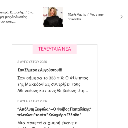
ατερός Κατσούλης : ” Είναι
Tζούλι Μασίνο : ” Μου είπαν
ρος μιας διαδικασίας
ότι δεν θα...
ηλικίωσης...
ΤΕΛΕΥΤΑΙΑ ΝΕΑ
2 ΑΥΓΟΎΣΤΟΥ 2026
Σαν Σήμερα 2 Αυγούστου !!!
Σαν σήμερα το 338 π.X: Ο Φίλιππος
της Μακεδονίας συντρίβει τους
Αθηναίους και τους Θηβαίους στη…
2 ΑΥΓΟΎΣΤΟΥ 2026
” Απόλυτη Ξεφτίλα ” – Ο Φοίβος Παπαδάκης ”
τελειώνει ” το νέο ” Καλημέρα Ελλάδα ”
Μια αρκετά αιχμηρή έκανε ο