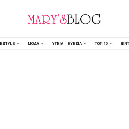
FESTYLE
ΜΌΔΑ
ΥΓΕΊΑ – ΕΥΕΞΊΑ
ΤΟΠ 10
ΒΊΝ