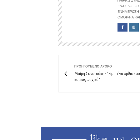
ΈΝΑΣ ΛΌΓΟΣ 
ΕΝΗΜΈΡΩΣΗ 
ΟΜΟΡΦΙΆ ΚΑΙ 
ΠΡΟΗΓΟΎΜΕΝΟ ΆΡΘΡΟ
Mαίρη Συνατσάκη : '' Είμαι ένα όρθιο κου
κυρίως ψυχικά ''