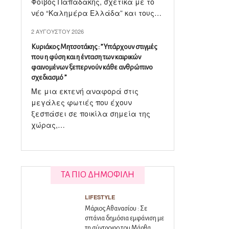
Φοίβος Παπαδάκης, σχετικά με το
νέο “Καλημέρα Ελλάδα” και τους…
2 ΑΥΓΟΎΣΤΟΥ 2026
Κυριάκος Μητσοτάκης : ” Υπάρχουν στιγμές
που η φύση και η ένταση των καιρικών
φαινομένων ξεπερνούν κάθε ανθρώπινο
σχεδιασμό ”
Με μια εκτενή αναφορά στις
μεγάλες φωτιές που έχουν
ξεσπάσει σε ποικίλα σημεία της
χώρας,…
ΤΑ ΠΙΟ ΔΗΜΟΦΙΛΗ
LIFESTYLE
Μάριος Αθανασίου : Σε
σπάνια δημόσια εμφάνιση με
τη σύντροφο του Μάρθα