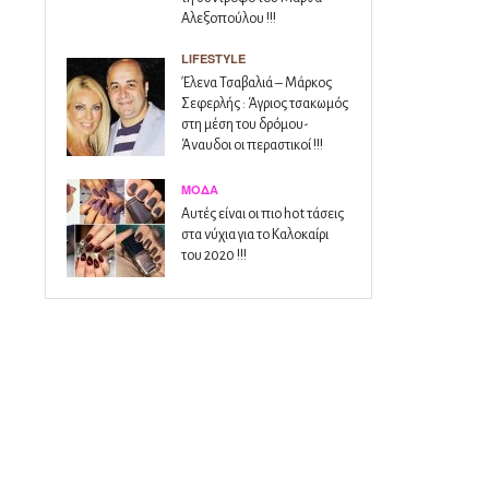
Αλεξοπούλου !!!
LIFESTYLE
Έλενα Τσαβαλιά – Μάρκος
Σεφερλής : Άγριος τσακωμός
στη μέση του δρόμου-
Άναυδοι οι περαστικοί !!!
ΜΌΔΑ
Αυτές είναι οι πιο hot τάσεις
στα νύχια για το Καλοκαίρι
του 2020 !!!