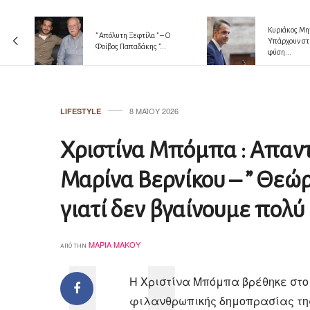
Κυριάκος Μητ
” Απόλυτη Ξεφτίλα ” – Ο
 !!!
Υπάρχουν στ
Φοίβος Παπαδάκης ”...
φύση...
8 ΜΑΪ́ΟΥ 2026
LIFESTYLE
Xριστίνα Μπόμπα : Aπαντά
Μαρίνα Βερνίκου – ” Θεώ
γιατί δεν βγαίνουμε πολύ 
ΜΑΡΊΑ ΜΆΚΟΥ
από την
Η Χριστίνα Μπόμπα βρέθηκε στο 
φιλανθρωπικής δημοπρασίας της