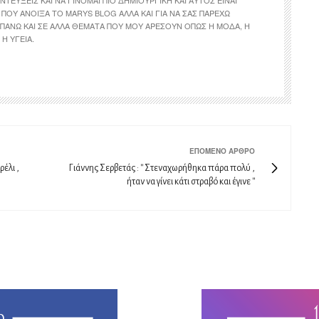
ΠΟΥ ΆΝΟΙΞΑ ΤΟ MARYS BLOG ΑΛΛΆ ΚΑΙ ΓΙΑ ΝΑ ΣΑΣ ΠΑΡΈΧΩ
ΠΆΝΩ ΚΑΙ ΣΕ ΆΛΛΑ ΘΈΜΑΤΑ ΠΟΥ ΜΟΥ ΑΡΈΣΟΥΝ ΌΠΩΣ Η ΜΌΔΑ, Η
Η ΥΓΕΊΑ.
ΕΠΌΜΕΝΟ ΆΡΘΡΟ
ρέλι ,
Γιάννης Σερβετάς : '' Στεναχωρήθηκα πάρα πολύ ,
ήταν να γίνει κάτι στραβό και έγινε ''