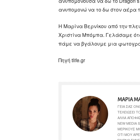
ανυπομονούσα να δω το Dragon’s
ανυπομονώ να το δω στον αέρα 
Η Μαρίνα Βερνίκου από την πλευ
Χριστίνα Μπόμπα. Γελάσαμε ότ
πάμε να βγάλουμε μια φωτογρα
Πηγή tlife.gr
ΜΑΡΊΑ Μ
ΓΕΙΑ ΣΑΣ ΟΝ
ΤΕΛΕΙΏΣΕΙ 
ΑΛΛΆ ΑΠΟΦΆ
NEW MEDIA S
ΜΕΡΙΚΟΎΣ Μ
ΌΤΙ ΜΟΥ ΑΡΈ
ΠΑΊΡΝΩ ΣΥΝΕ