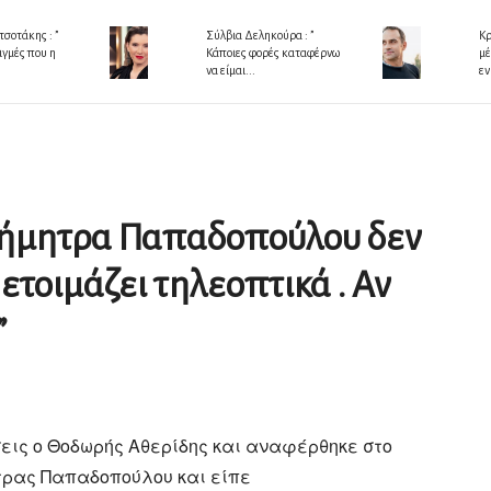
σοτάκης : ”
Σύλβια Δεληκούρα : ”
Κρ
ιγμές που η
Κάποιες φορές καταφέρνω
μέ
να είμαι...
εν
 Δήμητρα Παπαδοπούλου δεν
 ετοιμάζει τηλεοπτικά . Αν
”
σεις ο Θοδωρής Αθερίδης και αναφέρθηκε στο
τρας Παπαδοπούλου και είπε