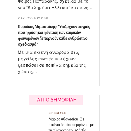
Φοίβος Παπαδάκης, σχετικά με το
νέο “Καλημέρα Ελλάδα” και τους…
2 ΑΥΓΟΎΣΤΟΥ 2026
Κυριάκος Μητσοτάκης : ” Υπάρχουν στιγμές
που η φύση και η ένταση των καιρικών
φαινομένων ξεπερνούν κάθε ανθρώπινο
σχεδιασμό ”
Με μια εκτενή αναφορά στις
μεγάλες φωτιές που έχουν
ξεσπάσει σε ποικίλα σημεία της
χώρας,…
ΤΑ ΠΙΟ ΔΗΜΟΦΙΛΗ
LIFESTYLE
Μάριος Αθανασίου : Σε
σπάνια δημόσια εμφάνιση με
τη σύντροφο του Μάρθα