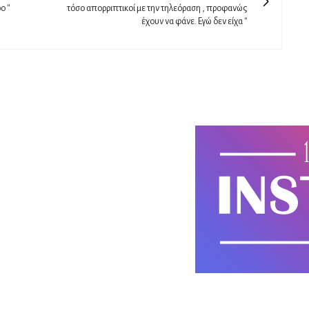
 ''
τόσο απορριπτικοί με την τηλεόραση , προφανώς
έχουν να φάνε. Εγώ δεν είχα ''