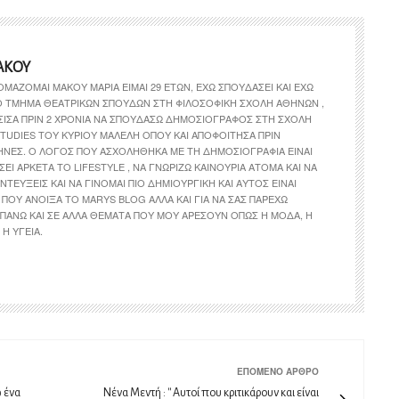
ΆΚΟΥ
ΟΜΆΖΟΜΑΙ ΜΆΚΟΥ ΜΑΡΊΑ ΕΊΜΑΙ 29 ΕΤΏΝ, ΈΧΩ ΣΠΟΥΔΆΣΕΙ ΚΑΙ ΈΧΩ
ΤΟ ΤΜΉΜΑ ΘΕΑΤΡΙΚΏΝ ΣΠΟΥΔΏΝ ΣΤΗ ΦΙΛΟΣΟΦΙΚΉ ΣΧΟΛΉ ΑΘΗΝΏΝ ,
ΣΙΣΑ ΠΡΙΝ 2 ΧΡΌΝΙΑ ΝΑ ΣΠΟΥΔΆΣΩ ΔΗΜΟΣΙΟΓΡΆΦΟΣ ΣΤΗ ΣΧΟΛΉ
TUDIES ΤΟΥ ΚΎΡΙΟΥ ΜΑΛΈΛΗ ΌΠΟΥ ΚΑΙ ΑΠΟΦΟΊΤΗΣΑ ΠΡΙΝ
ΉΝΕΣ. Ο ΛΌΓΟΣ ΠΟΥ ΑΣΧΟΛΉΘΗΚΑ ΜΕ ΤΗ ΔΗΜΟΣΙΟΓΡΑΦΊΑ ΕΊΝΑΙ
ΣΕΙ ΑΡΚΕΤΆ ΤΟ LIFESTYLE , ΝΑ ΓΝΩΡΊΖΩ ΚΑΙΝΟΎΡΙΑ ΆΤΟΜΑ ΚΑΙ ΝΑ
ΝΤΕΎΞΕΙΣ ΚΑΙ ΝΑ ΓΊΝΟΜΑΙ ΠΙΟ ΔΗΜΙΟΥΡΓΙΚΉ ΚΑΙ ΑΥΤΌΣ ΕΊΝΑΙ
ΠΟΥ ΆΝΟΙΞΑ ΤΟ MARYS BLOG ΑΛΛΆ ΚΑΙ ΓΙΑ ΝΑ ΣΑΣ ΠΑΡΈΧΩ
ΠΆΝΩ ΚΑΙ ΣΕ ΆΛΛΑ ΘΈΜΑΤΑ ΠΟΥ ΜΟΥ ΑΡΈΣΟΥΝ ΌΠΩΣ Η ΜΌΔΑ, Η
Η ΥΓΕΊΑ.
ΕΠΌΜΕΝΟ ΆΡΘΡΟ
ω ένα
Nένα Μεντή : '' Αυτοί που κριτικάρουν και είναι