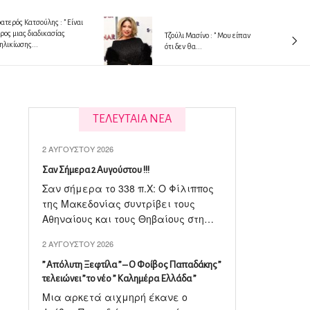
ατερός Κατσούλης : ” Είναι
ρος μιας διαδικασίας
Tζούλι Μασίνο : ” Μου είπαν
ηλικίωσης...
ότι δεν θα...
ΤΕΛΕΥΤΑΙΑ ΝΕΑ
2 ΑΥΓΟΎΣΤΟΥ 2026
Σαν Σήμερα 2 Αυγούστου !!!
Σαν σήμερα το 338 π.X: Ο Φίλιππος
της Μακεδονίας συντρίβει τους
Αθηναίους και τους Θηβαίους στη…
2 ΑΥΓΟΎΣΤΟΥ 2026
” Απόλυτη Ξεφτίλα ” – Ο Φοίβος Παπαδάκης ”
τελειώνει ” το νέο ” Καλημέρα Ελλάδα ”
Μια αρκετά αιχμηρή έκανε ο