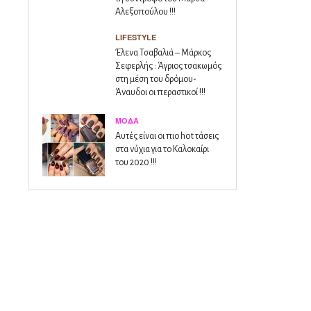
Αλεξοπούλου !!!
LIFESTYLE
Έλενα Τσαβαλιά – Μάρκος
Σεφερλής : Άγριος τσακωμός
στη μέση του δρόμου-
Άναυδοι οι περαστικοί !!!
ΜΌΔΑ
Αυτές είναι οι πιο hot τάσεις
στα νύχια για το Καλοκαίρι
του 2020 !!!