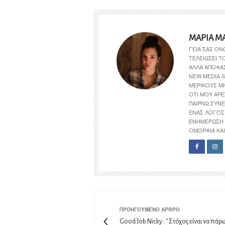
ΜΑΡΊΑ Μ
ΓΕΙΑ ΣΑΣ ΟΝ
ΤΕΛΕΙΏΣΕΙ 
ΑΛΛΆ ΑΠΟΦΆ
NEW MEDIA S
ΜΕΡΙΚΟΎΣ Μ
ΌΤΙ ΜΟΥ ΑΡΈ
ΠΑΊΡΝΩ ΣΥΝΕ
ΈΝΑΣ ΛΌΓΟΣ 
ΕΝΗΜΈΡΩΣΗ 
ΟΜΟΡΦΙΆ ΚΑΙ 
ΠΡΟΗΓΟΎΜΕΝΟ ΆΡΘΡΟ
Good Job Nicky : '' Στόχος είναι να πάρ