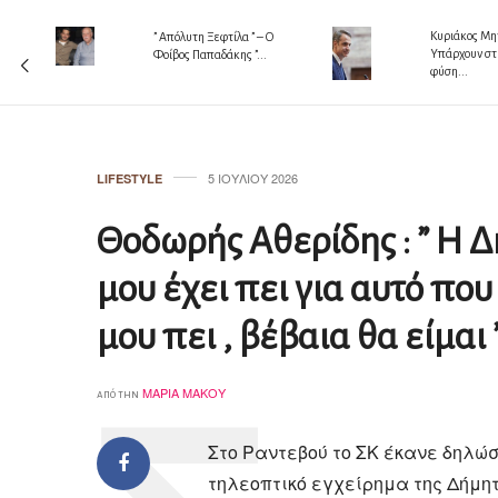
Κυριάκος Μητ
” Απόλυτη Ξεφτίλα ” – Ο
 !!!
Υπάρχουν στ
Φοίβος Παπαδάκης ”...
φύση...
5 ΙΟΥΛΊΟΥ 2026
LIFESTYLE
Θοδωρής Αθερίδης : ” Η
μου έχει πει για αυτό που
μου πει , βέβαια θα είμαι 
ΜΑΡΊΑ ΜΆΚΟΥ
από την
Στο Ραντεβού το ΣΚ έκανε δηλώ
τηλεοπτικό εγχείρημα της Δήμη