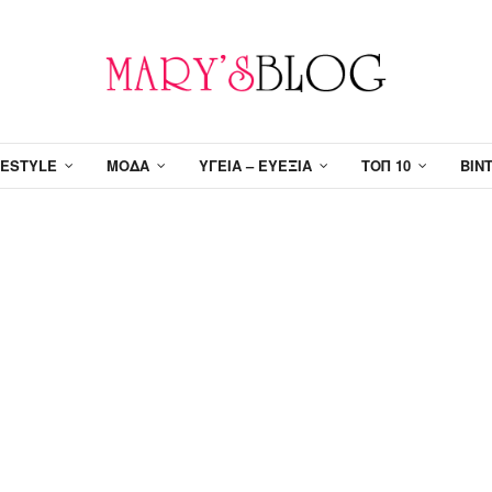
FESTYLE
ΜΌΔΑ
ΥΓΕΊΑ – ΕΥΕΞΊΑ
ΤΟΠ 10
ΒΊΝ