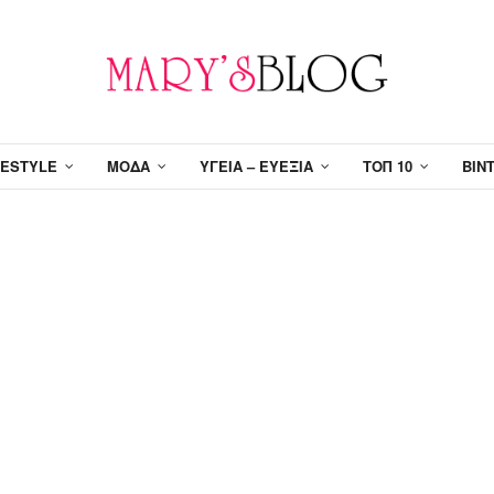
FESTYLE
ΜΌΔΑ
ΥΓΕΊΑ – ΕΥΕΞΊΑ
ΤΟΠ 10
ΒΊΝ