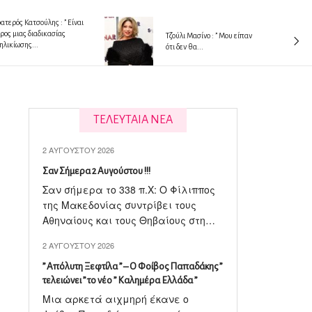
ατερός Κατσούλης : ” Είναι
ρος μιας διαδικασίας
Tζούλι Μασίνο : ” Μου είπαν
ηλικίωσης...
ότι δεν θα...
ΤΕΛΕΥΤΑΙΑ ΝΕΑ
2 ΑΥΓΟΎΣΤΟΥ 2026
Σαν Σήμερα 2 Αυγούστου !!!
Σαν σήμερα το 338 π.X: Ο Φίλιππος
της Μακεδονίας συντρίβει τους
Αθηναίους και τους Θηβαίους στη…
2 ΑΥΓΟΎΣΤΟΥ 2026
” Απόλυτη Ξεφτίλα ” – Ο Φοίβος Παπαδάκης ”
τελειώνει ” το νέο ” Καλημέρα Ελλάδα ”
Μια αρκετά αιχμηρή έκανε ο