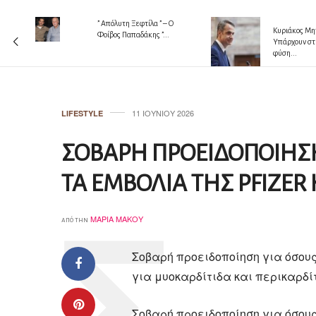
” Απόλυτη Ξεφτίλα ” – Ο
 !!!
Κυριάκος Μητ
Φοίβος Παπαδάκης ”...
Υπάρχουν στ
φύση...
11 ΙΟΥΝΊΟΥ 2026
LIFESTYLE
ΣΟΒΑΡΗ ΠΡΟΕΙΔΟΠΟΙΗΣΗ
ΤΑ ΕΜΒΟΛΙΑ ΤΗΣ PFIZER
ΜΑΡΊΑ ΜΆΚΟΥ
από την
Σοβαρή προειδοποίηση για όσους
για μυοκαρδίτιδα και περικαρδί
Σοβαρή προειδοποίηση για όσους