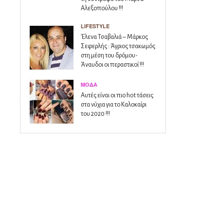
Αλεξοπούλου !!!
LIFESTYLE
Έλενα Τσαβαλιά – Μάρκος
Σεφερλής : Άγριος τσακωμός
στη μέση του δρόμου-
Άναυδοι οι περαστικοί !!!
ΜΌΔΑ
Αυτές είναι οι πιο hot τάσεις
στα νύχια για το Καλοκαίρι
του 2020 !!!