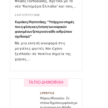
Φοίβος Παπαδάκης, σχετικά με το
νέο “Καλημέρα Ελλάδα” και τους…
2 ΑΥΓΟΎΣΤΟΥ 2026
Κυριάκος Μητσοτάκης : ” Υπάρχουν στιγμές
που η φύση και η ένταση των καιρικών
φαινομένων ξεπερνούν κάθε ανθρώπινο
σχεδιασμό ”
Με μια εκτενή αναφορά στις
μεγάλες φωτιές που έχουν
ξεσπάσει σε ποικίλα σημεία της
χώρας,…
ΤΑ ΠΙΟ ΔΗΜΟΦΙΛΗ
LIFESTYLE
Μάριος Αθανασίου : Σε
σπάνια δημόσια εμφάνιση με
τη σύντροφο του Μάρθα