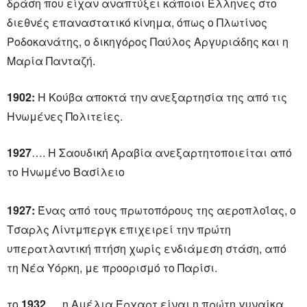
δράση που είχαν αναπτύξει κάποιοι Έλληνες στο
διεθνές επαναστατικό κίνημα, όπως ο Πλωτίνος
Ροδοκανάτης, ο δικηγόρος Παύλος Αργυριάδης και η
Μαρία Πανταζή.
1902:
Η Κούβα αποκτά την ανεξαρτησία της από τις
Ηνωμένες Πολιτείες.
1927
…. Η Σαουδική Αραβία ανεξαρτητοποιείται από
το Ηνωμένο Βασίλειο
1927:
Ένας από τους πρωτοπόρους της αεροπλοΐας, ο
Τσαρλς Λίντμπεργκ επιχειρεί την πρώτη
υπερατλαντική πτήση χωρίς ενδιάμεση στάση, από
τη Νέα Υόρκη, με προορισμό το Παρίσι.
το
1932
…..η Αμέλια Έρχαρτ είναι η πρώτη γυναίκα