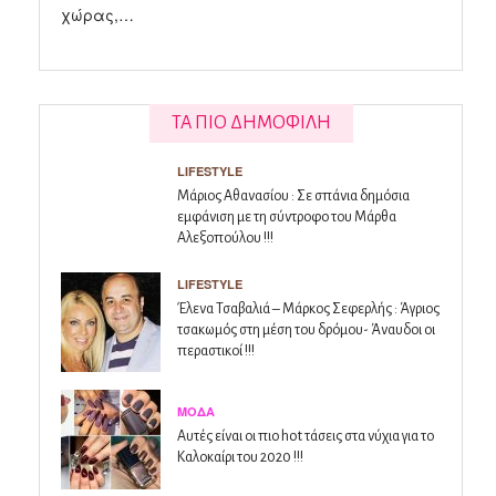
χώρας,…
ΤΑ ΠΙΟ ΔΗΜΟΦΙΛΗ
LIFESTYLE
Μάριος Αθανασίου : Σε σπάνια δημόσια
εμφάνιση με τη σύντροφο του Μάρθα
Αλεξοπούλου !!!
LIFESTYLE
Έλενα Τσαβαλιά – Μάρκος Σεφερλής : Άγριος
τσακωμός στη μέση του δρόμου- Άναυδοι οι
περαστικοί !!!
ΜΌΔΑ
Αυτές είναι οι πιο hot τάσεις στα νύχια για το
Καλοκαίρι του 2020 !!!