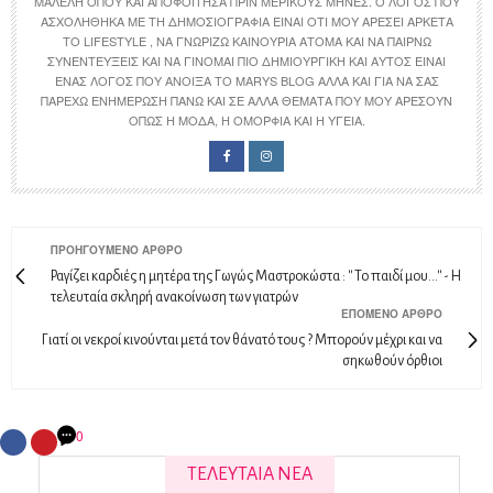
ΜΑΛΈΛΗ ΌΠΟΥ ΚΑΙ ΑΠΟΦΟΊΤΗΣΑ ΠΡΙΝ ΜΕΡΙΚΟΎΣ ΜΉΝΕΣ. Ο ΛΌΓΟΣ ΠΟΥ
ΑΣΧΟΛΉΘΗΚΑ ΜΕ ΤΗ ΔΗΜΟΣΙΟΓΡΑΦΊΑ ΕΊΝΑΙ ΌΤΙ ΜΟΥ ΑΡΈΣΕΙ ΑΡΚΕΤΆ
ΤΟ LIFESTYLE , ΝΑ ΓΝΩΡΊΖΩ ΚΑΙΝΟΎΡΙΑ ΆΤΟΜΑ ΚΑΙ ΝΑ ΠΑΊΡΝΩ
ΣΥΝΕΝΤΕΎΞΕΙΣ ΚΑΙ ΝΑ ΓΊΝΟΜΑΙ ΠΙΟ ΔΗΜΙΟΥΡΓΙΚΉ ΚΑΙ ΑΥΤΌΣ ΕΊΝΑΙ
ΈΝΑΣ ΛΌΓΟΣ ΠΟΥ ΆΝΟΙΞΑ ΤΟ MARYS BLOG ΑΛΛΆ ΚΑΙ ΓΙΑ ΝΑ ΣΑΣ
ΠΑΡΈΧΩ ΕΝΗΜΈΡΩΣΗ ΠΆΝΩ ΚΑΙ ΣΕ ΆΛΛΑ ΘΈΜΑΤΑ ΠΟΥ ΜΟΥ ΑΡΈΣΟΥΝ
ΌΠΩΣ Η ΜΌΔΑ, Η ΟΜΟΡΦΙΆ ΚΑΙ Η ΥΓΕΊΑ.
ΠΡΟΗΓΟΎΜΕΝΟ ΆΡΘΡΟ
Ραγίζει καρδιές η μητέρα της Γωγώς Μαστροκώστα : '' Το παιδί μου...'' - Η
τελευταία σκληρή ανακοίνωση των γιατρών
ΕΠΌΜΕΝΟ ΆΡΘΡΟ
Γιατί οι νεκροί κινούνται μετά τον θάνατό τους ? Μπορούν μέχρι και να
σηκωθούν όρθιοι
0
ΤΕΛΕΥΤΑΙΑ ΝΕΑ