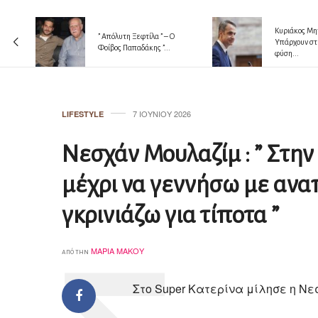
 !!!
Κυριάκος Μητ
” Απόλυτη Ξεφτίλα ” – Ο
Υπάρχουν στ
Φοίβος Παπαδάκης ”...
φύση...
7 ΙΟΥΝΊΟΥ 2026
LIFESTYLE
Νεσχάν Μουλαζίμ : ” Στην 
μέχρι να γεννήσω με αναπ
γκρινιάζω για τίποτα ”
ΜΑΡΊΑ ΜΆΚΟΥ
από την
Στο Super Κατερίνα μίλησε η Νε