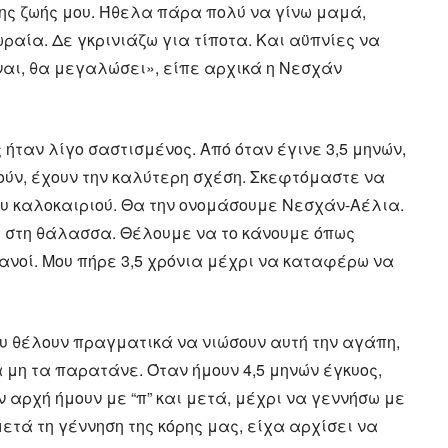
της ζωής μου. Ήθελα πάρα πολύ να γίνω μαμά,
ραία. Δε γκρινιάζω για τίποτα. Και αϋπνίες να
ίναι, θα μεγαλώσει», είπε αρχικά η Νεσχάν
 ήταν λίγο σαστισμένος. Από όταν έγινε 3,5 μηνών,
ούν, έχουν την καλύτερη σχέση. Σκεφτόμαστε να
ου καλοκαιριού. Θα την ονομάσουμε Νεσχάν-Αέλια.
ί στη θάλασσα. Θέλουμε να το κάνουμε όπως
ανοί. Μου πήρε 3,5 χρόνια μέχρι να καταφέρω να
ου θέλουν πραγματικά να νιώσουν αυτή την αγάπη,
α μη τα παρατάνε. Όταν ήμουν 4,5 μηνών έγκυος,
 αρχή ήμουν με “π” και μετά, μέχρι να γεννήσω με
ετά τη γέννηση της κόρης μας, είχα αρχίσει να