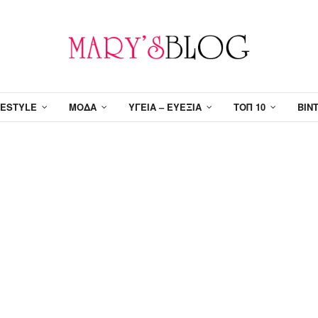
FESTYLE
ΜΌΔΑ
ΥΓΕΊΑ – ΕΥΕΞΊΑ
ΤΟΠ 10
ΒΊΝ