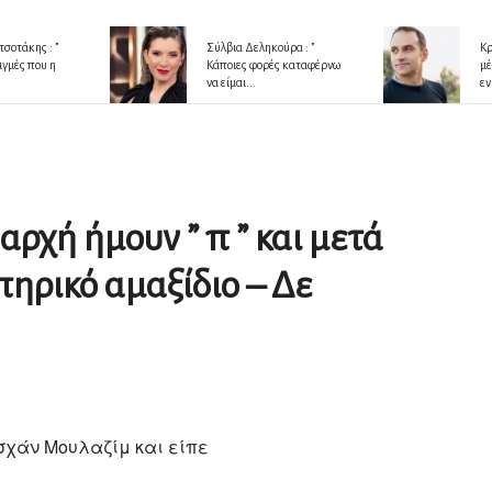
σοτάκης : ”
Σύλβια Δεληκούρα : ”
Κρ
ιγμές που η
Κάποιες φορές καταφέρνω
μέ
να είμαι...
εν
αρχή ήμουν ” π ” και μετά
ηρικό αμαξίδιο – Δε
σχάν Μουλαζίμ και είπε