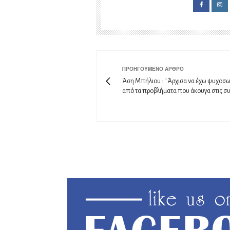
ΠΡΟΗΓΟΎΜΕΝΟ ΆΡΘΡΟ
Άση Μπήλιου : '' Άρχισα να έχω ψυχοσ
από τα προβλήματα που άκουγα στις συν