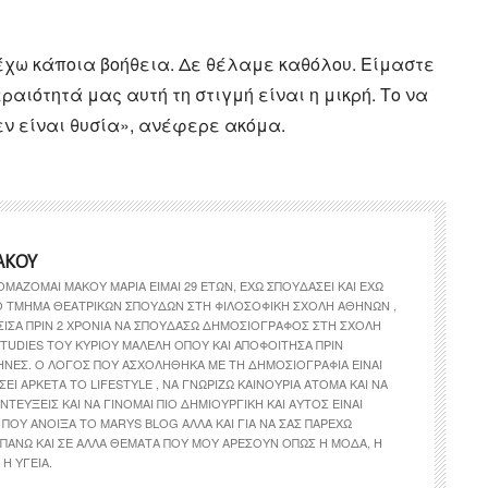
έχω κάποια βοήθεια. Δε θέλαμε καθόλου. Είμαστε
εραιότητά μας αυτή τη στιγμή είναι η μικρή. Το να
δεν είναι θυσία», ανέφερε ακόμα.
ΆΚΟΥ
ΟΜΆΖΟΜΑΙ ΜΆΚΟΥ ΜΑΡΊΑ ΕΊΜΑΙ 29 ΕΤΏΝ, ΈΧΩ ΣΠΟΥΔΆΣΕΙ ΚΑΙ ΈΧΩ
ΤΟ ΤΜΉΜΑ ΘΕΑΤΡΙΚΏΝ ΣΠΟΥΔΏΝ ΣΤΗ ΦΙΛΟΣΟΦΙΚΉ ΣΧΟΛΉ ΑΘΗΝΏΝ ,
ΣΙΣΑ ΠΡΙΝ 2 ΧΡΌΝΙΑ ΝΑ ΣΠΟΥΔΆΣΩ ΔΗΜΟΣΙΟΓΡΆΦΟΣ ΣΤΗ ΣΧΟΛΉ
TUDIES ΤΟΥ ΚΎΡΙΟΥ ΜΑΛΈΛΗ ΌΠΟΥ ΚΑΙ ΑΠΟΦΟΊΤΗΣΑ ΠΡΙΝ
ΉΝΕΣ. Ο ΛΌΓΟΣ ΠΟΥ ΑΣΧΟΛΉΘΗΚΑ ΜΕ ΤΗ ΔΗΜΟΣΙΟΓΡΑΦΊΑ ΕΊΝΑΙ
ΣΕΙ ΑΡΚΕΤΆ ΤΟ LIFESTYLE , ΝΑ ΓΝΩΡΊΖΩ ΚΑΙΝΟΎΡΙΑ ΆΤΟΜΑ ΚΑΙ ΝΑ
ΝΤΕΎΞΕΙΣ ΚΑΙ ΝΑ ΓΊΝΟΜΑΙ ΠΙΟ ΔΗΜΙΟΥΡΓΙΚΉ ΚΑΙ ΑΥΤΌΣ ΕΊΝΑΙ
ΠΟΥ ΆΝΟΙΞΑ ΤΟ MARYS BLOG ΑΛΛΆ ΚΑΙ ΓΙΑ ΝΑ ΣΑΣ ΠΑΡΈΧΩ
ΠΆΝΩ ΚΑΙ ΣΕ ΆΛΛΑ ΘΈΜΑΤΑ ΠΟΥ ΜΟΥ ΑΡΈΣΟΥΝ ΌΠΩΣ Η ΜΌΔΑ, Η
Η ΥΓΕΊΑ.