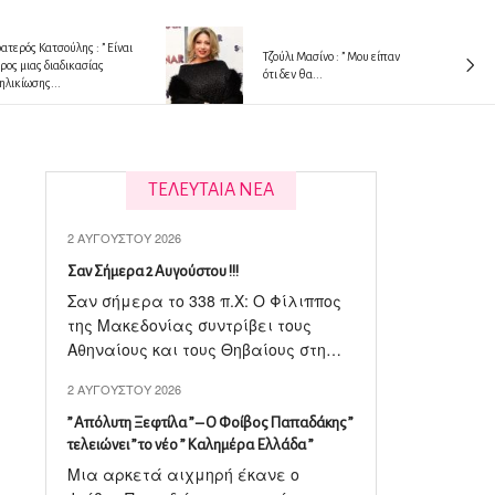
ατερός Κατσούλης : ” Είναι
Tζούλι Μασίνο : ” Μου είπαν
ρος μιας διαδικασίας
ότι δεν θα...
ηλικίωσης...
ΤΕΛΕΥΤΑΙΑ ΝΕΑ
2 ΑΥΓΟΎΣΤΟΥ 2026
Σαν Σήμερα 2 Αυγούστου !!!
Σαν σήμερα το 338 π.X: Ο Φίλιππος
της Μακεδονίας συντρίβει τους
Αθηναίους και τους Θηβαίους στη…
2 ΑΥΓΟΎΣΤΟΥ 2026
” Απόλυτη Ξεφτίλα ” – Ο Φοίβος Παπαδάκης ”
τελειώνει ” το νέο ” Καλημέρα Ελλάδα ”
Μια αρκετά αιχμηρή έκανε ο