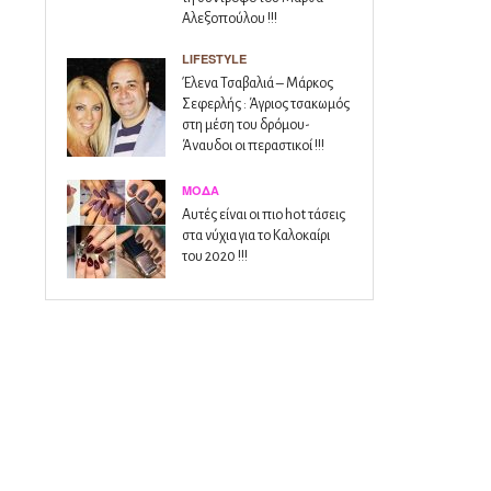
Αλεξοπούλου !!!
LIFESTYLE
Έλενα Τσαβαλιά – Μάρκος
Σεφερλής : Άγριος τσακωμός
στη μέση του δρόμου-
Άναυδοι οι περαστικοί !!!
ΜΌΔΑ
Αυτές είναι οι πιο hot τάσεις
στα νύχια για το Καλοκαίρι
του 2020 !!!