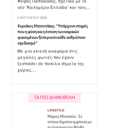
Φοίβος Παπαδάκης, σχετικά με το
νέο “Καλημέρα Ελλάδα” και τους…
2 ΑΥΓΟΎΣΤΟΥ 2026
Κυριάκος Μητσοτάκης : ” Υπάρχουν στιγμές
που η φύση και η ένταση των καιρικών
φαινομένων ξεπερνούν κάθε ανθρώπινο
σχεδιασμό ”
Με μια εκτενή αναφορά στις
μεγάλες φωτιές που έχουν
ξεσπάσει σε ποικίλα σημεία της
χώρας,…
ΤΑ ΠΙΟ ΔΗΜΟΦΙΛΗ
LIFESTYLE
Μάριος Αθανασίου : Σε
σπάνια δημόσια εμφάνιση με
τη σύντροφο του Μάρθα