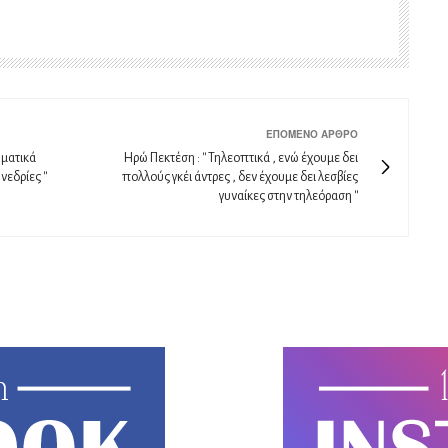
ΕΠΌΜΕΝΟ ΆΡΘΡΟ
ωματικά
Ηρώ Πεκτέση : '' Τηλεοπτικά , ενώ έχουμε δει
εδρίες ''
πολλούς γκέι άντρες , δεν έχουμε δει λεσβίες
γυναίκες στην τηλεόραση ''