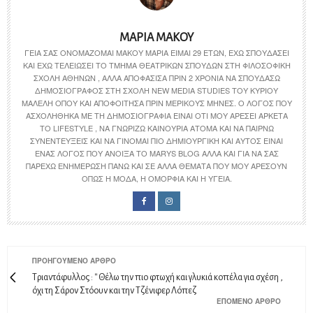
ΜΑΡΊΑ ΜΆΚΟΥ
ΓΕΙΑ ΣΑΣ ΟΝΟΜΆΖΟΜΑΙ ΜΆΚΟΥ ΜΑΡΊΑ ΕΊΜΑΙ 29 ΕΤΏΝ, ΈΧΩ ΣΠΟΥΔΆΣΕΙ
ΚΑΙ ΈΧΩ ΤΕΛΕΙΏΣΕΙ ΤΟ ΤΜΉΜΑ ΘΕΑΤΡΙΚΏΝ ΣΠΟΥΔΏΝ ΣΤΗ ΦΙΛΟΣΟΦΙΚΉ
ΣΧΟΛΉ ΑΘΗΝΏΝ , ΑΛΛΆ ΑΠΟΦΆΣΙΣΑ ΠΡΙΝ 2 ΧΡΌΝΙΑ ΝΑ ΣΠΟΥΔΆΣΩ
ΔΗΜΟΣΙΟΓΡΆΦΟΣ ΣΤΗ ΣΧΟΛΉ NEW MEDIA STUDIES ΤΟΥ ΚΎΡΙΟΥ
ΜΑΛΈΛΗ ΌΠΟΥ ΚΑΙ ΑΠΟΦΟΊΤΗΣΑ ΠΡΙΝ ΜΕΡΙΚΟΎΣ ΜΉΝΕΣ. Ο ΛΌΓΟΣ ΠΟΥ
ΑΣΧΟΛΉΘΗΚΑ ΜΕ ΤΗ ΔΗΜΟΣΙΟΓΡΑΦΊΑ ΕΊΝΑΙ ΌΤΙ ΜΟΥ ΑΡΈΣΕΙ ΑΡΚΕΤΆ
ΤΟ LIFESTYLE , ΝΑ ΓΝΩΡΊΖΩ ΚΑΙΝΟΎΡΙΑ ΆΤΟΜΑ ΚΑΙ ΝΑ ΠΑΊΡΝΩ
ΣΥΝΕΝΤΕΎΞΕΙΣ ΚΑΙ ΝΑ ΓΊΝΟΜΑΙ ΠΙΟ ΔΗΜΙΟΥΡΓΙΚΉ ΚΑΙ ΑΥΤΌΣ ΕΊΝΑΙ
ΈΝΑΣ ΛΌΓΟΣ ΠΟΥ ΆΝΟΙΞΑ ΤΟ MARYS BLOG ΑΛΛΆ ΚΑΙ ΓΙΑ ΝΑ ΣΑΣ
ΠΑΡΈΧΩ ΕΝΗΜΈΡΩΣΗ ΠΆΝΩ ΚΑΙ ΣΕ ΆΛΛΑ ΘΈΜΑΤΑ ΠΟΥ ΜΟΥ ΑΡΈΣΟΥΝ
ΌΠΩΣ Η ΜΌΔΑ, Η ΟΜΟΡΦΙΆ ΚΑΙ Η ΥΓΕΊΑ.
ΠΡΟΗΓΟΎΜΕΝΟ ΆΡΘΡΟ
Tριαντάφυλλος : '' Θέλω την πιο φτωχή και γλυκιά κοπέλα για σχέση ,
όχι τη Σάρον Στόουν και την Τζένιφερ Λόπεζ
ΕΠΌΜΕΝΟ ΆΡΘΡΟ