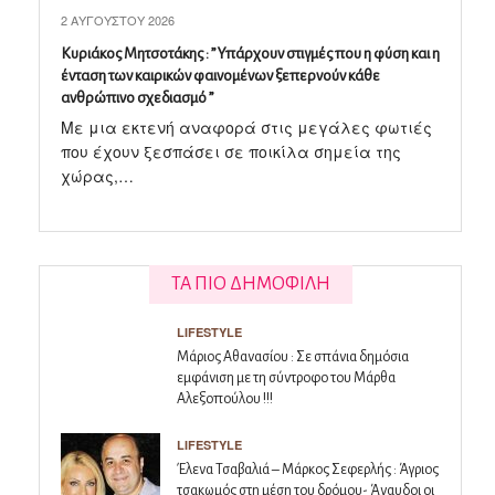
2 ΑΥΓΟΎΣΤΟΥ 2026
Κυριάκος Μητσοτάκης : ” Υπάρχουν στιγμές που η φύση και η
ένταση των καιρικών φαινομένων ξεπερνούν κάθε
ανθρώπινο σχεδιασμό ”
Με μια εκτενή αναφορά στις μεγάλες φωτιές
που έχουν ξεσπάσει σε ποικίλα σημεία της
χώρας,…
ΤΑ ΠΙΟ ΔΗΜΟΦΙΛΗ
LIFESTYLE
Μάριος Αθανασίου : Σε σπάνια δημόσια
εμφάνιση με τη σύντροφο του Μάρθα
Αλεξοπούλου !!!
LIFESTYLE
Έλενα Τσαβαλιά – Μάρκος Σεφερλής : Άγριος
τσακωμός στη μέση του δρόμου- Άναυδοι οι