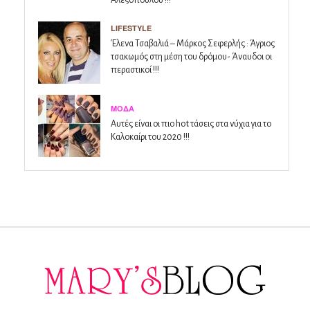
LIFESTYLE
Έλενα Τσαβαλιά – Μάρκος Σεφερλής : Άγριος
τσακωμός στη μέση του δρόμου- Άναυδοι οι
περαστικοί !!!
ΜΌΔΑ
Αυτές είναι οι πιο hot τάσεις στα νύχια για το
Καλοκαίρι του 2020 !!!