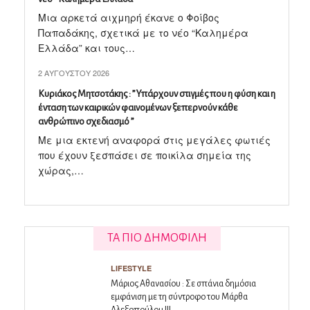
Μια αρκετά αιχμηρή έκανε ο Φοίβος
Παπαδάκης, σχετικά με το νέο “Καλημέρα
Ελλάδα” και τους…
2 ΑΥΓΟΎΣΤΟΥ 2026
Κυριάκος Μητσοτάκης : ” Υπάρχουν στιγμές που η φύση και η
ένταση των καιρικών φαινομένων ξεπερνούν κάθε
ανθρώπινο σχεδιασμό ”
Με μια εκτενή αναφορά στις μεγάλες φωτιές
που έχουν ξεσπάσει σε ποικίλα σημεία της
χώρας,…
ΤΑ ΠΙΟ ΔΗΜΟΦΙΛΗ
LIFESTYLE
Μάριος Αθανασίου : Σε σπάνια δημόσια
εμφάνιση με τη σύντροφο του Μάρθα
Αλεξοπούλου !!!