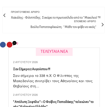
ΠΡΟΗΓΟΎΜΕΝΟ ΆΡΘΡΟ
Χαϊκάλης - Φιλιππίδης : Σοκάρει το πρωτοσέλιδο από το '' Μακελειό ''!!!
ΕΠΌΜΕΝΟ ΆΡΘΡΟ
Βούλα Παπατσιφλικιώτη : '' Mάθε τον φόβο να νικάς''
0
ΤΕΛΕΥΤΑΙΑ ΝΕΑ
2 ΑΥΓΟΎΣΤΟΥ 2026
Σαν Σήμερα 2 Αυγούστου !!!
Σαν σήμερα το 338 π.X: Ο Φίλιππος της
Μακεδονίας συντρίβει τους Αθηναίους και τους
Θηβαίους στη…
2 ΑΥΓΟΎΣΤΟΥ 2026
” Απόλυτη Ξεφτίλα ” – Ο Φοίβος Παπαδάκης ” τελειώνει ” το
νέο ” Καλημέρα Ελλάδα ”