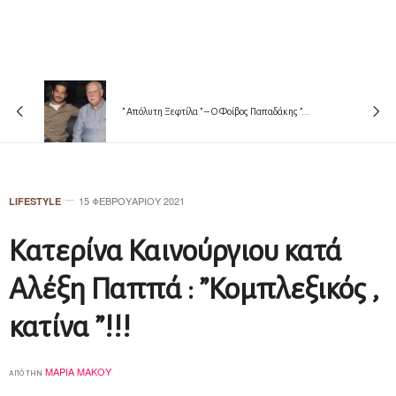
” Απόλυτη Ξεφτίλα ” – Ο Φοίβος Παπαδάκης ”...
15 ΦΕΒΡΟΥΑΡΊΟΥ 2021
LIFESTYLE
Kατερίνα Καινούργιου κατά
Αλέξη Παππά : ”Κομπλεξικός ,
κατίνα ”!!!
ΜΑΡΊΑ ΜΆΚΟΥ
από την