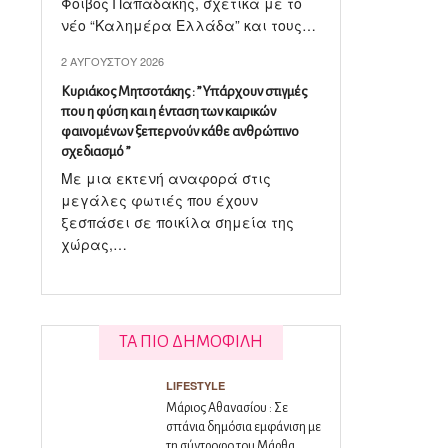
Φοίβος Παπαδάκης, σχετικά με το
νέο “Καλημέρα Ελλάδα” και τους…
2 ΑΥΓΟΎΣΤΟΥ 2026
Κυριάκος Μητσοτάκης : ” Υπάρχουν στιγμές
που η φύση και η ένταση των καιρικών
φαινομένων ξεπερνούν κάθε ανθρώπινο
σχεδιασμό ”
Με μια εκτενή αναφορά στις
μεγάλες φωτιές που έχουν
ξεσπάσει σε ποικίλα σημεία της
χώρας,…
ΤΑ ΠΙΟ ΔΗΜΟΦΙΛΗ
LIFESTYLE
Μάριος Αθανασίου : Σε
σπάνια δημόσια εμφάνιση με
τη σύντροφο του Μάρθα