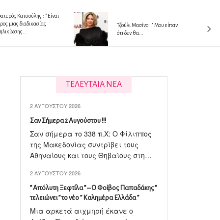
ατερός Κατσούλης : ” Είναι
ρος μιας διαδικασίας
Tζούλι Μασίνο : ” Μου είπαν
ηλικίωσης...
ότι δεν θα...
ΤΕΛΕΥΤΑΙΑ ΝΕΑ
2 ΑΥΓΟΎΣΤΟΥ 2026
Σαν Σήμερα 2 Αυγούστου !!!
Σαν σήμερα το 338 π.X: Ο Φίλιππος
της Μακεδονίας συντρίβει τους
Αθηναίους και τους Θηβαίους στη…
2 ΑΥΓΟΎΣΤΟΥ 2026
” Απόλυτη Ξεφτίλα ” – Ο Φοίβος Παπαδάκης ”
τελειώνει ” το νέο ” Καλημέρα Ελλάδα ”
Μια αρκετά αιχμηρή έκανε ο