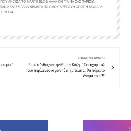
ΠΟΥ ΆΝΟΙΞΑ ΤΟ MARYS BLOG ΑΛΛΆ ΚΑΙ ΓΙΑ ΝΑ ΣΑΣ ΠΑΡΈΧΩ
ΠΆΝΩ ΚΑΙ ΣΕ ΆΛΛΑ ΘΈΜΑΤΑ ΠΟΥ ΜΟΥ ΑΡΈΣΟΥΝ ΌΠΩΣ Η ΜΌΔΑ, Η
Η ΥΓΕΊΑ.
ΕΠΌΜΕΝΟ ΆΡΘΡΟ
υμε μετά
Βαρύ πένθος για την Μυρτώ Κάζη : '' Σε ευχαριστώ
που περίμενες να γεννηθεί η μπέμπα , θα πάρει το
όνομά σου '' !!!