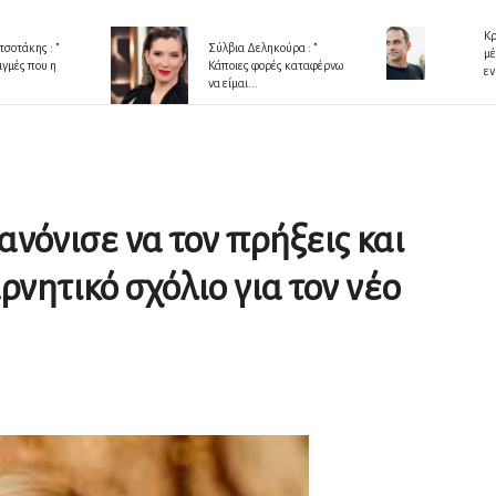
Κρ
σοτάκης : ”
Σύλβια Δεληκούρα : ”
μέ
ιγμές που η
Κάποιες φορές καταφέρνω
εν
να είμαι...
Κανόνισε να τον πρήξεις και
ρνητικό σχόλιο για τον νέο