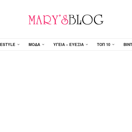
FESTYLE
ΜΌΔΑ
ΥΓΕΊΑ – ΕΥΕΞΊΑ
ΤΟΠ 10
ΒΊΝ