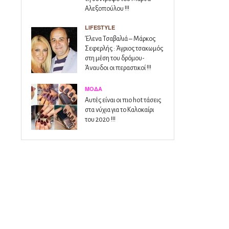
Αλεξοπούλου !!!
LIFESTYLE
Έλενα Τσαβαλιά – Μάρκος
Σεφερλής : Άγριος τσακωμός
στη μέση του δρόμου-
Άναυδοι οι περαστικοί !!!
ΜΌΔΑ
Αυτές είναι οι πιο hot τάσεις
στα νύχια για το Καλοκαίρι
του 2020 !!!