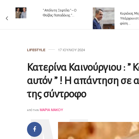
” Απόλυτη Ξεφτίλα ” – Ο
 !!!
Κυριάκος Μητ
Φοίβος Παπαδάκης ”...
Υπάρχουν στ
φύση...
17 ΙΟΥΛΊΟΥ 2024
LIFESTYLE
Κατερίνα Καινούργιου : ” 
αυτόν ” ! Η απάντηση σε α
της σύντροφο
ΜΑΡΊΑ ΜΆΚΟΥ
από την