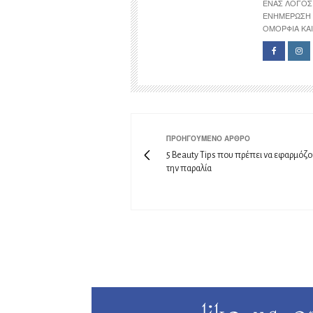
ΈΝΑΣ ΛΌΓΟΣ 
ΕΝΗΜΈΡΩΣΗ 
ΟΜΟΡΦΙΆ ΚΑΙ 
ΠΡΟΗΓΟΎΜΕΝΟ ΆΡΘΡΟ
5 Beauty Tips που πρέπει να εφαρμόζο
την παραλία