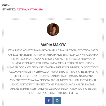
ΠΗΓΉ:
,
ΕΤΙΚΈΤΕΣ:
ΑΣΤΕΊΑ
ΚΑΤΟΙΚΊΔΙΑ
ΜΑΡΊΑ ΜΆΚΟΥ
ΓΕΙΑ ΣΑΣ ΟΝΟΜΆΖΟΜΑΙ ΜΆΚΟΥ ΜΑΡΊΑ ΕΊΜΑΙ 29 ΕΤΏΝ, ΈΧΩ ΣΠΟΥΔΆΣΕΙ
ΚΑΙ ΈΧΩ ΤΕΛΕΙΏΣΕΙ ΤΟ ΤΜΉΜΑ ΘΕΑΤΡΙΚΏΝ ΣΠΟΥΔΏΝ ΣΤΗ ΦΙΛΟΣΟΦΙΚΉ
ΣΧΟΛΉ ΑΘΗΝΏΝ , ΑΛΛΆ ΑΠΟΦΆΣΙΣΑ ΠΡΙΝ 2 ΧΡΌΝΙΑ ΝΑ ΣΠΟΥΔΆΣΩ
ΔΗΜΟΣΙΟΓΡΆΦΟΣ ΣΤΗ ΣΧΟΛΉ NEW MEDIA STUDIES ΤΟΥ ΚΎΡΙΟΥ
ΜΑΛΈΛΗ ΌΠΟΥ ΚΑΙ ΑΠΟΦΟΊΤΗΣΑ ΠΡΙΝ ΜΕΡΙΚΟΎΣ ΜΉΝΕΣ. Ο ΛΌΓΟΣ ΠΟΥ
ΑΣΧΟΛΉΘΗΚΑ ΜΕ ΤΗ ΔΗΜΟΣΙΟΓΡΑΦΊΑ ΕΊΝΑΙ ΌΤΙ ΜΟΥ ΑΡΈΣΕΙ ΑΡΚΕΤΆ
ΤΟ LIFESTYLE , ΝΑ ΓΝΩΡΊΖΩ ΚΑΙΝΟΎΡΙΑ ΆΤΟΜΑ ΚΑΙ ΝΑ ΠΑΊΡΝΩ
ΣΥΝΕΝΤΕΎΞΕΙΣ ΚΑΙ ΝΑ ΓΊΝΟΜΑΙ ΠΙΟ ΔΗΜΙΟΥΡΓΙΚΉ ΚΑΙ ΑΥΤΌΣ ΕΊΝΑΙ
ΈΝΑΣ ΛΌΓΟΣ ΠΟΥ ΆΝΟΙΞΑ ΤΟ MARYS BLOG ΑΛΛΆ ΚΑΙ ΓΙΑ ΝΑ ΣΑΣ
ΠΑΡΈΧΩ ΕΝΗΜΈΡΩΣΗ ΠΆΝΩ ΚΑΙ ΣΕ ΆΛΛΑ ΘΈΜΑΤΑ ΠΟΥ ΜΟΥ ΑΡΈΣΟΥΝ
ΌΠΩΣ Η ΜΌΔΑ, Η ΟΜΟΡΦΙΆ ΚΑΙ Η ΥΓΕΊΑ.