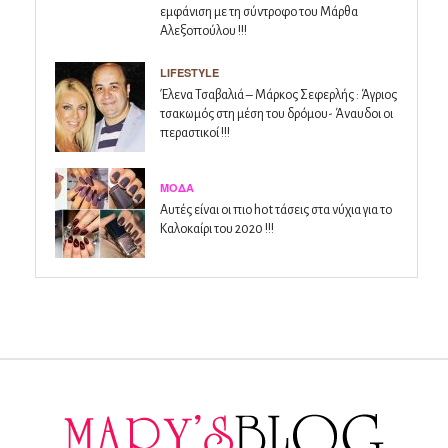
εμφάνιση με τη σύντροφο του Μάρθα
Αλεξοπούλου !!!
LIFESTYLE
Έλενα Τσαβαλιά – Μάρκος Σεφερλής : Άγριος
τσακωμός στη μέση του δρόμου- Άναυδοι οι
περαστικοί !!!
ΜΌΔΑ
Αυτές είναι οι πιο hot τάσεις στα νύχια για το
Καλοκαίρι του 2020 !!!