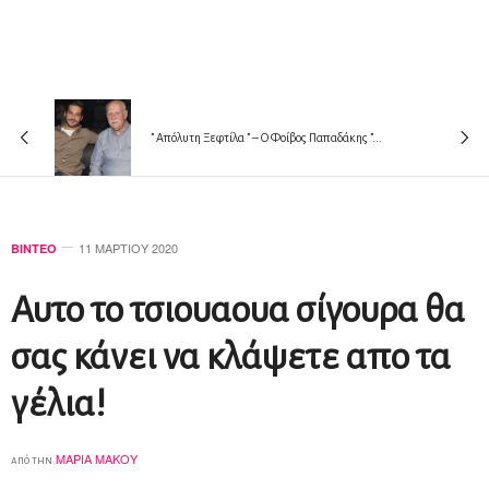
” Απόλυτη Ξεφτίλα ” – Ο Φοίβος Παπαδάκης ”...
11 ΜΑΡΤΊΟΥ 2020
ΒΊΝΤΕΟ
Αυτο το τσιουαουα σίγουρα θα
σας κάνει να κλάψετε απο τα
γέλια!
ΜΑΡΊΑ ΜΆΚΟΥ
από την