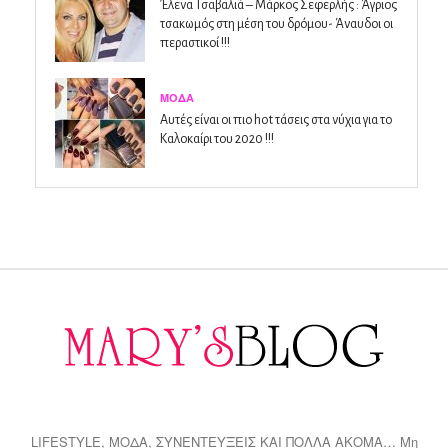
Έλενα Τσαβαλιά – Μάρκος Σεφερλής : Άγριος
τσακωμός στη μέση του δρόμου- Άναυδοι οι
περαστικοί !!!
ΜΌΔΑ
Αυτές είναι οι πιο hot τάσεις στα νύχια για το
Καλοκαίρι του 2020 !!!
LIFESTYLE, ΜΟΔΑ, ΣΥΝΕΝΤΕΥΞΕΙΣ ΚΑΙ ΠΟΛΛΑ ΑΚΟΜΑ… Μη