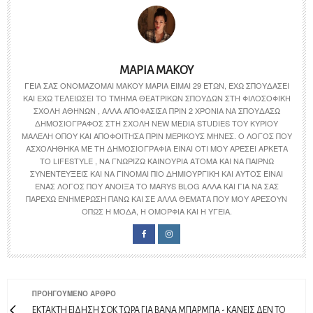
ΜΑΡΊΑ ΜΆΚΟΥ
ΓΕΙΑ ΣΑΣ ΟΝΟΜΆΖΟΜΑΙ ΜΆΚΟΥ ΜΑΡΊΑ ΕΊΜΑΙ 29 ΕΤΏΝ, ΈΧΩ ΣΠΟΥΔΆΣΕΙ
ΚΑΙ ΈΧΩ ΤΕΛΕΙΏΣΕΙ ΤΟ ΤΜΉΜΑ ΘΕΑΤΡΙΚΏΝ ΣΠΟΥΔΏΝ ΣΤΗ ΦΙΛΟΣΟΦΙΚΉ
ΣΧΟΛΉ ΑΘΗΝΏΝ , ΑΛΛΆ ΑΠΟΦΆΣΙΣΑ ΠΡΙΝ 2 ΧΡΌΝΙΑ ΝΑ ΣΠΟΥΔΆΣΩ
ΔΗΜΟΣΙΟΓΡΆΦΟΣ ΣΤΗ ΣΧΟΛΉ NEW MEDIA STUDIES ΤΟΥ ΚΎΡΙΟΥ
ΜΑΛΈΛΗ ΌΠΟΥ ΚΑΙ ΑΠΟΦΟΊΤΗΣΑ ΠΡΙΝ ΜΕΡΙΚΟΎΣ ΜΉΝΕΣ. Ο ΛΌΓΟΣ ΠΟΥ
ΑΣΧΟΛΉΘΗΚΑ ΜΕ ΤΗ ΔΗΜΟΣΙΟΓΡΑΦΊΑ ΕΊΝΑΙ ΌΤΙ ΜΟΥ ΑΡΈΣΕΙ ΑΡΚΕΤΆ
ΤΟ LIFESTYLE , ΝΑ ΓΝΩΡΊΖΩ ΚΑΙΝΟΎΡΙΑ ΆΤΟΜΑ ΚΑΙ ΝΑ ΠΑΊΡΝΩ
ΣΥΝΕΝΤΕΎΞΕΙΣ ΚΑΙ ΝΑ ΓΊΝΟΜΑΙ ΠΙΟ ΔΗΜΙΟΥΡΓΙΚΉ ΚΑΙ ΑΥΤΌΣ ΕΊΝΑΙ
ΈΝΑΣ ΛΌΓΟΣ ΠΟΥ ΆΝΟΙΞΑ ΤΟ MARYS BLOG ΑΛΛΆ ΚΑΙ ΓΙΑ ΝΑ ΣΑΣ
ΠΑΡΈΧΩ ΕΝΗΜΈΡΩΣΗ ΠΆΝΩ ΚΑΙ ΣΕ ΆΛΛΑ ΘΈΜΑΤΑ ΠΟΥ ΜΟΥ ΑΡΈΣΟΥΝ
ΌΠΩΣ Η ΜΌΔΑ, Η ΟΜΟΡΦΙΆ ΚΑΙ Η ΥΓΕΊΑ.
ΠΡΟΗΓΟΎΜΕΝΟ ΆΡΘΡΟ
EKTAKTH EIΔΗΣΗ ΣΟΚ ΤΩΡΑ ΓΙΑ ΒΑΝΑ ΜΠΑΡΜΠΑ - ΚΑΝΕΙΣ ΔΕΝ ΤΟ