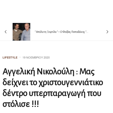
” Απόλυτη Ξεφτίλα ” – Ο Φοίβος Παπαδάκης ”...
19 ΝΟΕΜΒΡΊΟΥ 2020
LIFESTYLE
Αγγελική Νικολούλη : Μας
δείχνει το χριστουγεννιάτικο
δέντρο υπερπαραγωγή που
στόλισε !!!