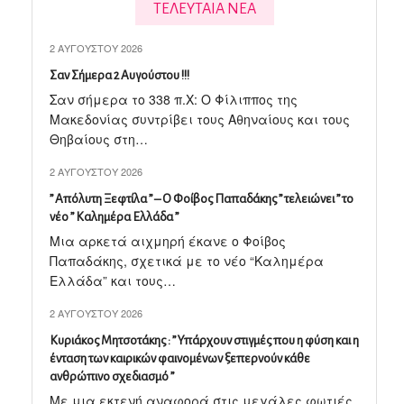
ΤΕΛΕΥΤΑΙΑ ΝΕΑ
2 ΑΥΓΟΎΣΤΟΥ 2026
Σαν Σήμερα 2 Αυγούστου !!!
Σαν σήμερα το 338 π.X: Ο Φίλιππος της
Μακεδονίας συντρίβει τους Αθηναίους και τους
Θηβαίους στη…
2 ΑΥΓΟΎΣΤΟΥ 2026
” Απόλυτη Ξεφτίλα ” – Ο Φοίβος Παπαδάκης ” τελειώνει ” το
νέο ” Καλημέρα Ελλάδα ”
Μια αρκετά αιχμηρή έκανε ο Φοίβος
Παπαδάκης, σχετικά με το νέο “Καλημέρα
Ελλάδα” και τους…
2 ΑΥΓΟΎΣΤΟΥ 2026
Κυριάκος Μητσοτάκης : ” Υπάρχουν στιγμές που η φύση και η
ένταση των καιρικών φαινομένων ξεπερνούν κάθε
ανθρώπινο σχεδιασμό ”
Με μια εκτενή αναφορά στις μεγάλες φωτιές