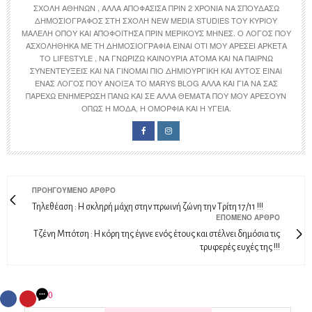
ΣΧΟΛΉ ΑΘΗΝΏΝ , ΑΛΛΆ ΑΠΟΦΆΣΙΣΑ ΠΡΙΝ 2 ΧΡΌΝΙΑ ΝΑ ΣΠΟΥΔΆΣΩ
ΔΗΜΟΣΙΟΓΡΆΦΟΣ ΣΤΗ ΣΧΟΛΉ NEW MEDIA STUDIES ΤΟΥ ΚΎΡΙΟΥ
ΜΑΛΈΛΗ ΌΠΟΥ ΚΑΙ ΑΠΟΦΟΊΤΗΣΑ ΠΡΙΝ ΜΕΡΙΚΟΎΣ ΜΉΝΕΣ. Ο ΛΌΓΟΣ ΠΟΥ
ΑΣΧΟΛΉΘΗΚΑ ΜΕ ΤΗ ΔΗΜΟΣΙΟΓΡΑΦΊΑ ΕΊΝΑΙ ΌΤΙ ΜΟΥ ΑΡΈΣΕΙ ΑΡΚΕΤΆ
ΤΟ LIFESTYLE , ΝΑ ΓΝΩΡΊΖΩ ΚΑΙΝΟΎΡΙΑ ΆΤΟΜΑ ΚΑΙ ΝΑ ΠΑΊΡΝΩ
ΣΥΝΕΝΤΕΎΞΕΙΣ ΚΑΙ ΝΑ ΓΊΝΟΜΑΙ ΠΙΟ ΔΗΜΙΟΥΡΓΙΚΉ ΚΑΙ ΑΥΤΌΣ ΕΊΝΑΙ
ΈΝΑΣ ΛΌΓΟΣ ΠΟΥ ΆΝΟΙΞΑ ΤΟ MARYS BLOG ΑΛΛΆ ΚΑΙ ΓΙΑ ΝΑ ΣΑΣ
ΠΑΡΈΧΩ ΕΝΗΜΈΡΩΣΗ ΠΆΝΩ ΚΑΙ ΣΕ ΆΛΛΑ ΘΈΜΑΤΑ ΠΟΥ ΜΟΥ ΑΡΈΣΟΥΝ
ΌΠΩΣ Η ΜΌΔΑ, Η ΟΜΟΡΦΙΆ ΚΑΙ Η ΥΓΕΊΑ.
ΠΡΟΗΓΟΎΜΕΝΟ ΆΡΘΡΟ
Τηλεθέαση : Η σκληρή μάχη στην πρωινή ζώνη την Τρίτη 17/11 !!!
ΕΠΌΜΕΝΟ ΆΡΘΡΟ
Τζένη Μπότση : Η κόρη της έγινε ενός έτους και στέλνει δημόσια τις
τρυφερές ευχές της !!!
0