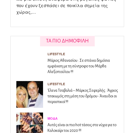
που έχουν ξεσπάσει σε ποικίλα σημεία της
χώρας,…
ΤΑ ΠΙΟ ΔΗΜΟΦΙΛΗ
LIFESTYLE
Μάριος Αθανασίου : Σε σπάνια δημόσια
εμφάνιση με τη σύντροφο του Μάρθα
Αλεξοπούλου !!!
LIFESTYLE
Έλενα Τσαβαλιά – Μάρκος Σεφερλής : Άγριος
τσακωμός στη μέση του δρόμου- Άναυδοι οι
περαστικοί !!!
ΜΌΔΑ
Αυτές είναι οι πιο hot τάσεις στα νύχια για το
Καλοκαίρι του 2020 !!!