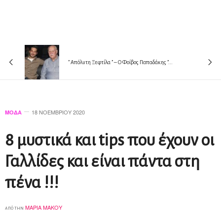
” Απόλυτη Ξεφτίλα ” – Ο Φοίβος Παπαδάκης ”...
18 ΝΟΕΜΒΡΊΟΥ 2020
ΜΌΔΑ
8 μυστικά και tips που έχουν οι
Γαλλίδες και είναι πάντα στη
πένα !!!
ΜΑΡΊΑ ΜΆΚΟΥ
από την