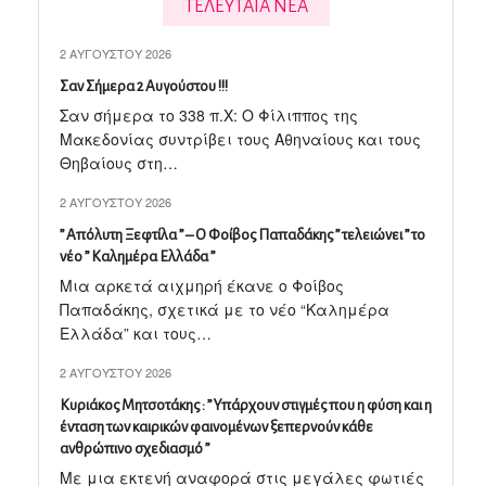
ΤΕΛΕΥΤΑΙΑ ΝΕΑ
2 ΑΥΓΟΎΣΤΟΥ 2026
Σαν Σήμερα 2 Αυγούστου !!!
Σαν σήμερα το 338 π.X: Ο Φίλιππος της
Μακεδονίας συντρίβει τους Αθηναίους και τους
Θηβαίους στη…
2 ΑΥΓΟΎΣΤΟΥ 2026
” Απόλυτη Ξεφτίλα ” – Ο Φοίβος Παπαδάκης ” τελειώνει ” το
νέο ” Καλημέρα Ελλάδα ”
Μια αρκετά αιχμηρή έκανε ο Φοίβος
Παπαδάκης, σχετικά με το νέο “Καλημέρα
Ελλάδα” και τους…
2 ΑΥΓΟΎΣΤΟΥ 2026
Κυριάκος Μητσοτάκης : ” Υπάρχουν στιγμές που η φύση και η
ένταση των καιρικών φαινομένων ξεπερνούν κάθε
ανθρώπινο σχεδιασμό ”
Με μια εκτενή αναφορά στις μεγάλες φωτιές