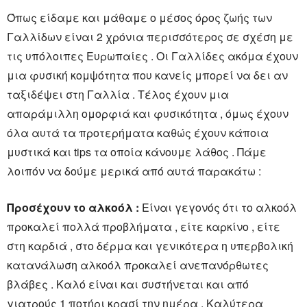
Όπως είδαμε και μάθαμε ο μέσος όρος ζωής των
Γαλλίδων είναι 2 χρόνια περισσότερος σε σχέση με
τις υπόλοιπες Ευρωπαίες . Οι Γαλλίδες ακόμα έχουν
μια φυσική κομψότητα που κανείς μπορεί να δει αν
ταξιδέψει στη Γαλλία . Τέλος έχουν μια
απαράμιλλη ομορφιά και φυσικότητα , όμως έχουν
όλα αυτά τα προτερήματα καθώς έχουν κάποια
μυστικά και tips τα οποία κάνουμε λάθος . Πάμε
λοιπόν να δούμε μερικά από αυτά παρακάτω :
Προσέχουν το αλκοόλ :
Είναι γεγονός ότι το αλκοόλ
προκαλεί πολλά προβλήματα , είτε καρκίνο , είτε
στη καρδιά , στο δέρμα και γενικότερα η υπερβολική
κατανάλωση αλκοόλ προκαλεί ανεπανόρθωτες
βλάβες . Καλό είναι και συστήνεται και από
γιατρούς 1 ποτήρι κρασί την ημέρα . Καλύτερα